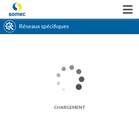
Réseaux spécifiques
Pose de réseau d’irrigation
En savoir plus
Pose de réseau en encorbellement
Contrôle disconnecteurs
Technique sans tranchée
Contrôle débit poteaux incendie
Raccordement de branchements et canalisations
sans arrêt d’eau
Références
Carrières
Vanne 3D
CHARGEMENT
Pose de réseau d’irrigation